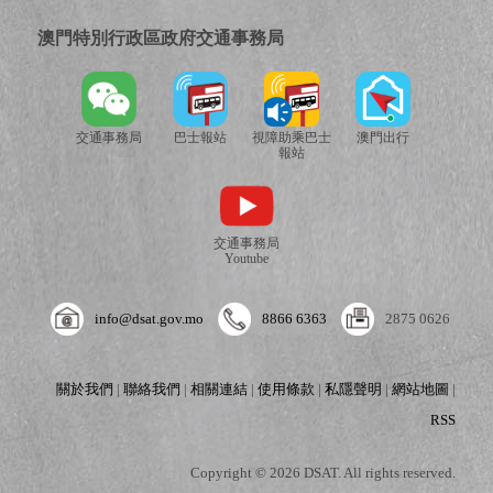
澳門特別行政區政府交通事務局
交通事務局
巴士報站
視障助乘巴士
澳門出行
報站
交通事務局
Youtube
info@dsat.gov.mo
8866 6363
2875 0626
關於我們
|
聯絡我們
|
相關連結
|
使用條款
|
私隱聲明
|
網站地圖
|
RSS
Copyright © 2026 DSAT. All rights reserved.