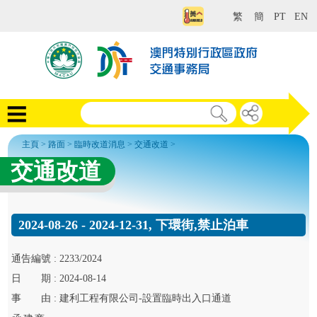
繁
簡
PT
EN
主頁
>
路面
>
臨時改道消息
>
交通改道
>
交通改道
2024-08-26 - 2024-12-31, 下環街,禁止泊車
通告
編號 :
2233/2024
日
期 :
2024-08-14
事
由 :
建利工程有限公司-設置臨時出入口通道