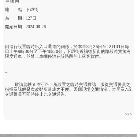
承
建
商 :
--
地
點 :
下環街
為
期 :
127
日
開始
日期 :
2024-08-26
因進行設置臨時出入口通道的關係，於本年8月26日至12月31日每
日上午9時30分至下午4時30分，下環街近福德新街的路段將實施有
限度通車，並禁止車輛停泊在該路段的上落客貨位。

    敬請駕駛者遵守路上所設置之臨時交通標誌、服從交通警員之
指揮及諒解是次改動所造成之不便。因應現場交通情況，本局及/或
交通警員可即時終止此交通通告。
>>>