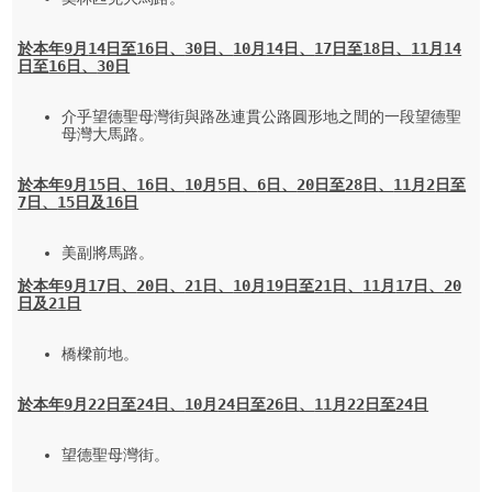
於本年
9
月
14
日至
16
日、
30
日、
10
月
14
日
、
17
日
至
18
日
、
11
月
14
日至
16
日、
30
日
介乎望德聖母灣街與路氹連貫公路圓形地之間的一段望德聖
母灣大馬路。

於本年
9
月
15
日、
16
日、
10
月
5
日
、
6
日、
20
日至
28
日
、
11
月
2
日至
7
日、
15
日
及
16
日
美副將馬路。
於本年
9
月
17
日、
20
日、
21
日、
10
月
19
日
至
21
日
、
11
月
17
日、
20
日及
21
日
橋樑前地。

於本年
9
月
22
日至
24
日、
10
月
24
日至
26
日
、
11
月
22
日至
24
日
望德聖母灣街。
