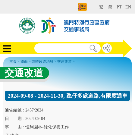
繁
簡
PT
EN
主頁
>
路面
>
臨時改道消息
>
交通改道
>
交通改道
2024-09-08 - 2024-11-30, 氹仔多處道路,有限度通車
通告
編號 :
2457/2024
日
期 :
2024-09-04
事
由 :
恒利園林-綠化保養工作