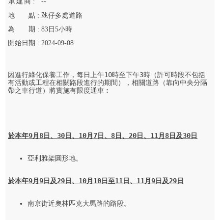
承
建
商 :
--
地
點 :
氹仔多處道路
為
期 :
83
日
5
小時
開始
日期 :
2024-09-08
因進行綠化保養工作，每日上午10時至下午3時（許可時段不包括
有活動或工程在相關路段進行的期間），相關道路（靠向中央分隔
帶之車行道）將實施有限度通車︰

於本年
9
月
8
日、
30
日、
10
月
7
日
、
8
日
、
20
日
、
11
月
8
日及
30
日
亞利雅架圓形地。

於本年
9
月
9
日及
29
日、
10
月
10
日至
11
日、
11
月
9
日及
29
日
南京街近奧林匹克大馬路的路段。
