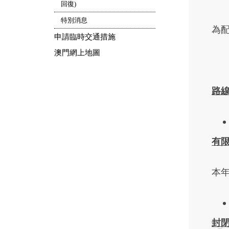
回復)
特別消息
為
申請臨時交通措施
澳門網上地圖
路
有
本年