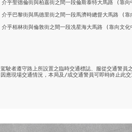
介乎聖德倫街與柏嘉街之間一段倫斯泰特大馬路 (靠向中
介乎巴黎街與馬德里街之間一段馬濟時總督大馬路 (靠向
介乎栢林街與倫敦街之間一段冼星海大馬路 (靠向文化中
請駕駛者遵守路上所設置之臨時交通標誌、服從交通警員
。因應現場交通情況，本局及/或交通警員可即時終止此交