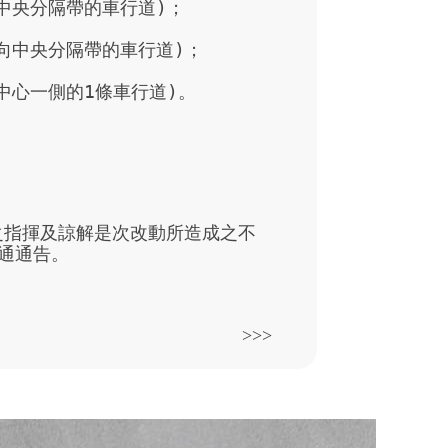
央分隔帶的車行道)； 

中央分隔帶的車行道)；

心一側的1條車行道)。

之指揮及諒解是次改動所造成之不
通通告。
>>>