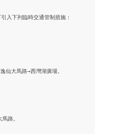
引入下列臨時交通管制措施：

逸仙大馬路→西灣湖廣場。
大馬路。