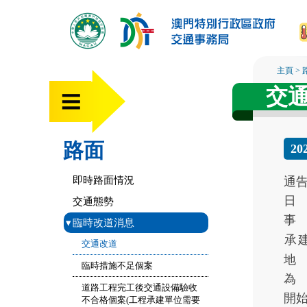
主頁
>
交
路面
20
即時路面情況
通
日
交通態勢
事
▾
臨時改道消息
承
交通改道
地
臨時措施不足個案
為
道路工程完工後交通設備驗收
開
不合格個案(工程承建單位需要