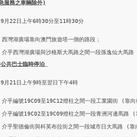
急服務之車輛除外
)
9月22日上午6時30分至11時30分

西灣湖廣場靠向澳門旅遊塔一側的路段；

介乎西灣湖廣場與沙格斯大馬路之間一段孫逸仙大馬路 
許公共巴士臨時停泊 
9月21日上午9時至翌日下午4時 

介乎編號19C09至19C12燈柱之間一段工業園街 (靠
介乎編號19C02至19C09燈柱之間一段青洲河邊馬路 
介乎聖德倫街與科英布拉街之間一段城市日大馬路 (靠向