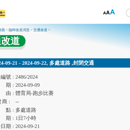
路面
>
臨時改道消息
>
交通改道
>
通改道
24-09-21 - 2024-09-22, 多處道路 ,封閉交通
告
編號 :
2486/2024
期 :
2024-09-09
由 :
體育局-跑步比賽
建
商 :
--
點 :
多處道路
期 :
1
日
7
小時
始
日期 :
2024-09-21