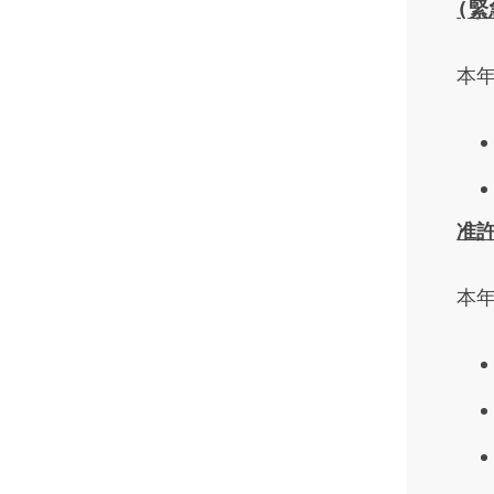
(
緊
本年
准
本年