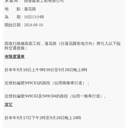
承
建
商 :
德發建業工程有限公司
地
點 :
蓮花路
為
期 :
10
日
13
小時
開始
日期 :
2024-09-10
因進行維修路面工程，蓮花路（往蓮花圓形地方向）將引入以下臨
時交通措施︰
有限度通車
於本年9月10日上午9時30分至9月20日晚上8時

近燈柱編號949C01的路段（佔用兩條車行道）；

近燈柱編號949C02及949C04的路段（佔用一條車行道）。
其它
於本年9月17日下午2時至9月20日晚上10時
