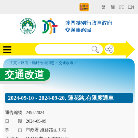
繁
簡
PT
EN
主頁
>
路面
>
臨時改道消息
>
交通改道
>
交通改道
2024-09-10 - 2024-09-20, 蓮花路,有限度通車
通告
編號 :
2492/2024
日
期 :
2024-09-09
事
由 :
市政署-維修路面工程