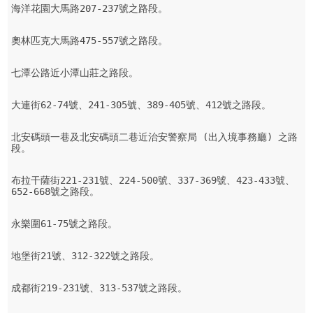
海洋花園大馬路207-237號之路段。

奧林匹克大馬路475-557號之路段。

七潭公路近小潭山莊之路段。

大連街62-74號、241-305號、389-405號、412號之路段。

北安碼頭一巷及北安碼頭二巷近治安警察局 (出入境事務廳) 之路
段。

布拉干薩街221-231號、224-500號、337-369號、423-433號、
652-668號之路段。

永樂圍61-75號之路段。

地堡街21號、312-322號之路段。

成都街219-231號、313-537號之路段。
