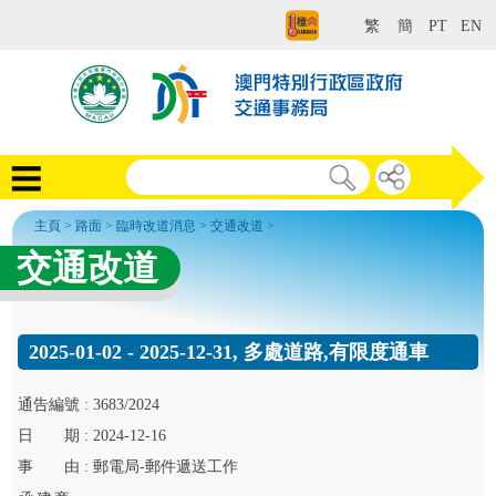
繁
簡
PT
EN
主頁
>
路面
>
臨時改道消息
>
交通改道
>
交通改道
2025-01-02 - 2025-12-31, 多處道路,有限度通車
通告
編號 :
3683/2024
日
期 :
2024-12-16
事
由 :
郵電局-郵件遞送工作