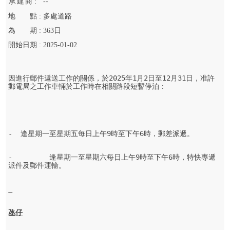
承
建
商 :
--
地
點 :
多處道路
為
期 :
363
日
開始
日期 :
2025-01-02
因進行郵件遞送工作的關係，於2025年1月2日至12月31日，准許
郵電局之工作車輛於工作時在相關路段短暫停泊：

-  逢星期一至星期五每日上午9時至下午6時，郵差派遞。

-         逢星期一至星期六每日上午9時至下午6時，特快專遞
派件及郵件運輸。

氹仔