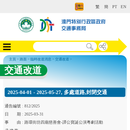
繁
簡
PT
EN
主頁
>
路面
>
臨時改道消息
>
交通改道
>
交通改道
2025-04-01 - 2025-05-27, 多處道路,封閉交通
通告
編號 :
812/2025
日
期 :
2025-03-31
事
由 :
路環街坊四廟慈善會-譚公寶誕公演粵劇活動