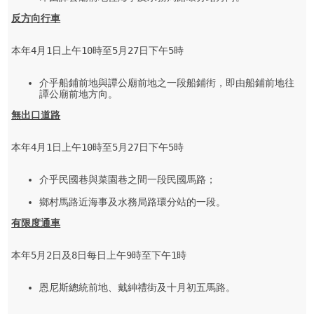
反方向行車
本年4月1日上午10時至5月27日下午5時

介乎船鋪前地與譚公廟前地之一段船鋪街，即由船鋪前地往
譚公廟前地方向。
無出口道路
本年4月1日上午10時至5月27日下午5時

介乎民國巷與菜園巷之間一段民國馬路；

鄉村馬路近海事及水務局路環分站的一段。
有限度通車
本年5月2日及8日每日上午9時至下午1時

恩尼斯總統前地、戴紳禮街及十月初五馬路。
