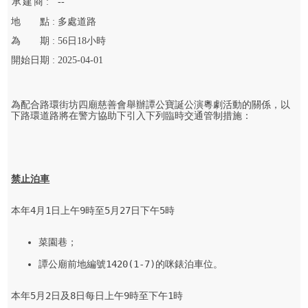
承
建
商 :
--
地
點 :
多處道路
為
期 :
56
日
18
小時
開始
日期 :
2025-04-01
為配合路環街坊四廟慈善會舉辦譚公寶誕公演粵劇活動的關係，以
下路環道路將在警方協助下引入下列臨時交通管制措施：

禁止泊車
本年4月1日上午9時至5月27日下午5時

菜園巷；

譚公廟前地編號1420(1-7)的咪錶泊車位。

本年5月2日及8日每日上午9時至下午1時
