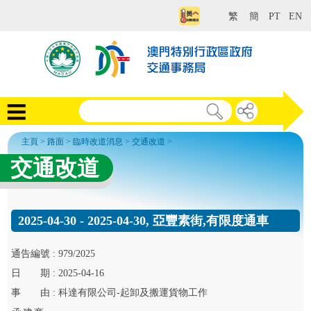
繁
簡
PT
EN
主頁
>
路面
>
臨時改道消息
>
交通改道
>
交通改道
2025-04-30 - 2025-04-30, 亞豐素街,有限度通車
通告
編號 :
979/2025
日
期 :
2025-04-16
事
由 :
科達有限公司-起卸及搬運貨物工作