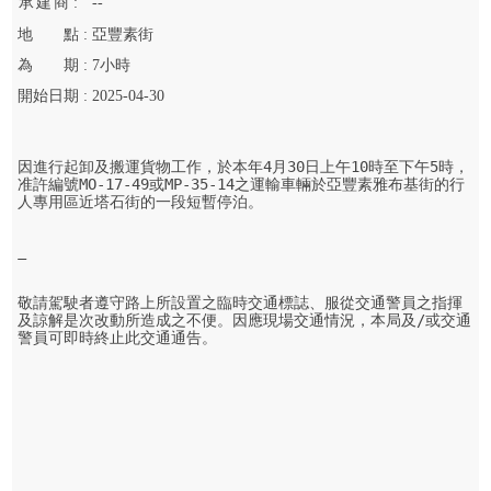
承
建
商 :
--
地
點 :
亞豐素街
為
期 :
7
小時
開始
日期 :
2025-04-30
因進行起卸及搬運貨物工作，於本年4月30日上午10時至下午5時，
准許編號MO-17-49或MP-35-14之運輸車輛於亞豐素雅布基街的行
人專用區近塔石街的一段短暫停泊。

敬請駕駛者遵守路上所設置之臨時交通標誌、服從交通警員之指揮
及諒解是次改動所造成之不便。因應現場交通情況，本局及/或交通
警員可即時終止此交通通告。
