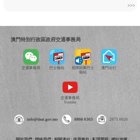
>>>
澳門特別行政區政府交通事務局
交通事務局
巴士報站
視障助乘巴士
澳門出行
報站
交通事務局
Youtube
info@dsat.gov.mo
8866 6363
2875 0626
關於我們
|
聯絡我們
|
相關連結
|
使用條款
|
私隱聲明
|
網站地圖
|