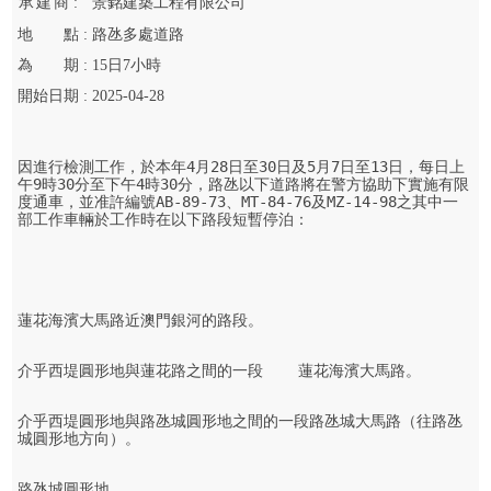
承
建
商 :
景銘建築工程有限公司
地
點 :
路氹多處道路
為
期 :
15
日
7
小時
開始
日期 :
2025-04-28
因進行檢測工作，於本年4月28日至30日及5月7日至13日，每日上
午9時30分至下午4時30分，路氹以下道路將在警方協助下實施有限
度通車，並准許編號AB-89-73、MT-84-76及MZ-14-98之其中一
部工作車輛於工作時在以下路段短暫停泊：

蓮花海濱大馬路近澳門銀河的路段。

介乎西堤圓形地與蓮花路之間的一段    蓮花海濱大馬路。

介乎西堤圓形地與路氹城圓形地之間的一段路氹城大馬路（往路氹
城圓形地方向）。

路氹城圓形地。
