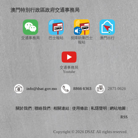
澳門特別行政區政府交通事務局
交通事務局
巴士報站
視障助乘巴士
澳門出行
報站
交通事務局
Youtube
info@dsat.gov.mo
8866 6363
2875 0626
關於我們
|
聯絡我們
|
相關連結
|
使用條款
|
私隱聲明
|
網站地圖
|
RSS
Copyright © 2026 DSAT. All rights reserved.