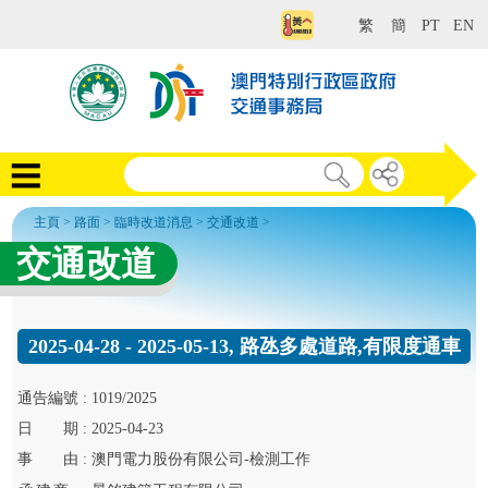
繁
簡
PT
EN
主頁
>
路面
>
臨時改道消息
>
交通改道
>
交通改道
2025-04-28 - 2025-05-13, 路氹多處道路,有限度通車
通告
編號 :
1019/2025
日
期 :
2025-04-23
事
由 :
澳門電力股份有限公司-檢測工作