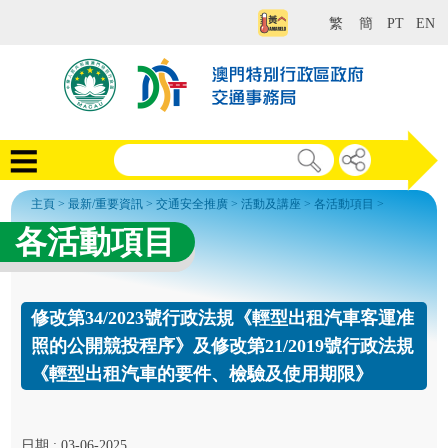
繁
簡
PT
EN
主頁
>
最新/重要資訊
>
交通安全推廣
>
活動及講座
>
各活動項目
>
各活動項目
修改第34/2023號行政法規《輕型出租汽車客運准
照的公開競投程序》及修改第21/2019號行政法規
《輕型出租汽車的要件、檢驗及使用期限》
日期 : 03-06-2025