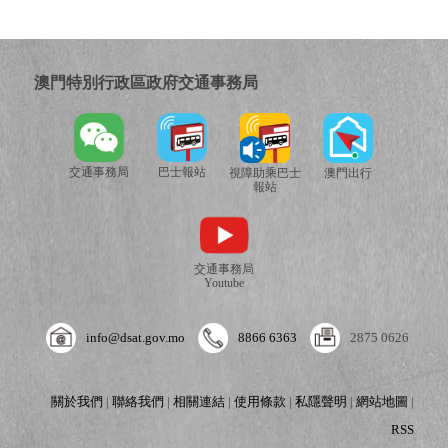
澳門特別行政區政府交通事務局
交通事務局
巴士報站
視障助乘巴士
澳門出行
報站
交通事務局
Youtube
info@dsat.gov.mo
8866 6363
2875 0626
關於我們
|
聯絡我們
|
相關連結
|
使用條款
|
私隱聲明
|
網站地圖
|
RSS