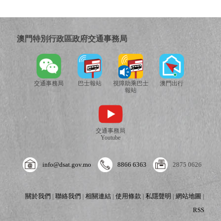
澳門特別行政區政府交通事務局
交通事務局
巴士報站
視障助乘巴士
澳門出行
報站
交通事務局
Youtube
info@dsat.gov.mo
8866 6363
2875 0626
關於我們
|
聯絡我們
|
相關連結
|
使用條款
|
私隱聲明
|
網站地圖
|
RSS