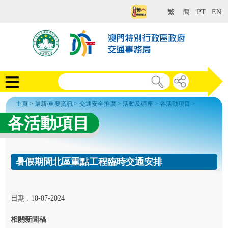
繁
簡
PT
EN
主頁
>
最新/重要資訊
>
交通安全推廣
>
活動及講座
>
各活動項目
>
各活動項目
暑假期間北區重點工程臨時交通安排
日期 : 10-07-2024
相關新聞稿