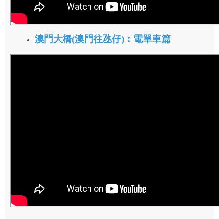
澳門大橋(澳門往氹仔)︰電單車篇