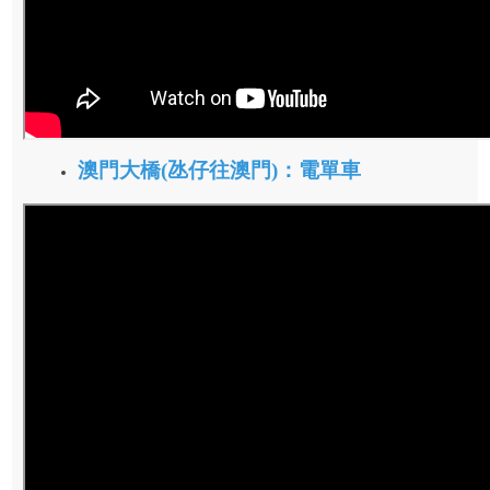
澳門大橋(氹仔往澳門)：電單車