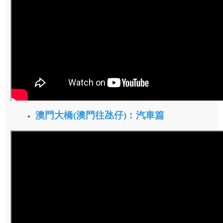
澳門大橋(澳門往氹仔)︰汽車篇