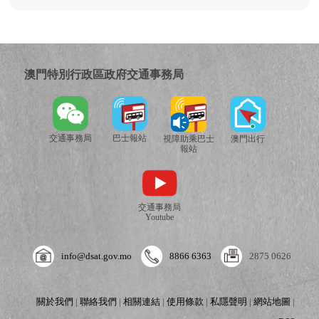
澳門特別行政區政府交通事務局
交通事務局
巴士報站
視障助乘巴士
澳門出行
報站
交通事務局
Youtube
info@dsat.gov.mo
8866 6363
2875 0626
關於我們
|
聯絡我們
|
相關連結
|
使用條款
|
私隱聲明
|
網站地圖
|