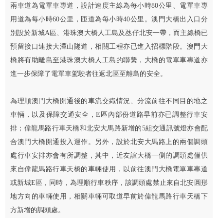
兩車道為電單車專道，設計速度主線為每小時80公里、電單車專
用道為每小時60公里，匝道為每小時40公里。澳門大橋出入口分
別設於新城A區、港珠澳大橋人工島及氹仔北安一帶，而主線橋已
預留接口連接大潭山隧道，相關工程亦已進入招標階段。澳門大
橋將有助離島至港珠澳大橋人工島的聯繫，大橋的電單車專道亦
進一步保障了電單車駕駛者往返北區至離島的安全。
為理順澳門大橋開通後的車流交織情況、分流前往不同目的地之
車輛，以及保障交通安全，E區內部份道路早前亦已調整行車安
排；偉龍馬路行車天橋和北安大馬路新增的5組交通訊號燈亦會配
合澳門大橋開通投入運作。另外，設於北安大馬路上的兩個調頭
處行車安排亦會有所調整，其中，近友誼大橋一側的調頭處僅供
來自偉龍馬路行車天橋的車輛使用，以前往澳門大橋電單車專道
或新城E區，同時，為理順行車秩序，該調頭處禁止來自北安圓形
地方向的車輛使用，相關車輛可取道早前於偉龍馬路行車天橋下
方新增的調頭處。