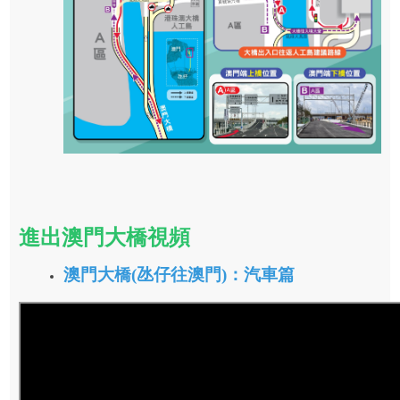
進出澳門大橋視頻
澳門大橋(氹仔往澳門)：汽車篇