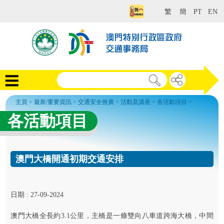
繁
簡
PT
EN
主頁
>
最新/重要資訊
>
交通安全推廣
>
活動及講座
>
各活動項目
>
各活動項目
澳門大橋開通初期交通安排
日期 : 27-09-2024
澳門大橋全長約3.1公里，主橋是一條雙向八車道跨海大橋，中間