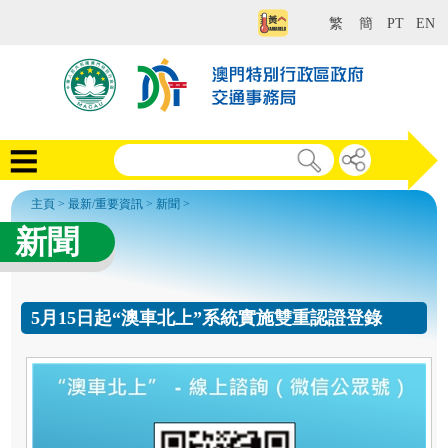
繁
簡
PT
EN
主頁
>
最新/重要資訊
>
新聞
>
新聞
5月15日起“澳車北上”系統實施雙重認證登錄