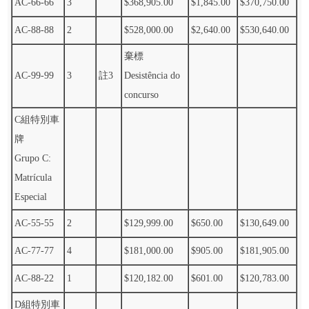
AC-66-66
3
$368,905.00
$1,845.00
$370,750.00
AC-88-88
2
$528,000.00
$2,640.00
$530,640.00
棄標
AC-99-99
3
註3
Desistência do
concurso
C組特別車
牌
Grupo C:
Matrícula
Especial
AC-55-55
2
$129,999.00
$650.00
$130,649.00
AC-77-77
4
$181,000.00
$905.00
$181,905.00
AC-88-22
1
$120,182.00
$601.00
$120,783.00
D組特別車