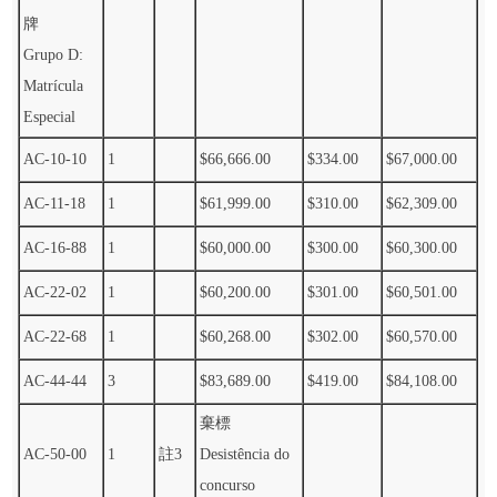
牌
Grupo D:
Matrícula
Especial
AC-10-10
1
$66,666.00
$334.00
$67,000.00
AC-11-18
1
$61,999.00
$310.00
$62,309.00
AC-16-88
1
$60,000.00
$300.00
$60,300.00
AC-22-02
1
$60,200.00
$301.00
$60,501.00
AC-22-68
1
$60,268.00
$302.00
$60,570.00
AC-44-44
3
$83,689.00
$419.00
$84,108.00
棄標
AC-50-00
1
註3
Desistência do
concurso