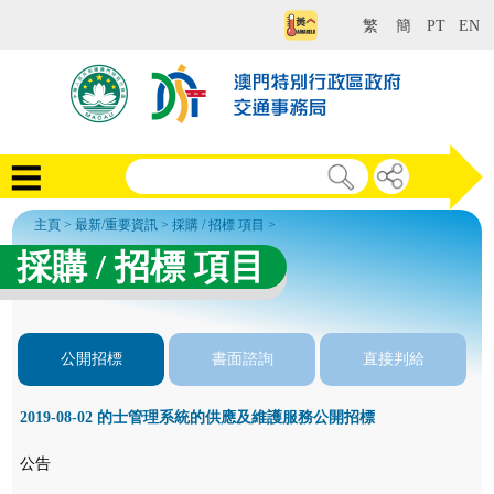
繁
簡
PT
EN
主頁
>
最新/重要資訊
>
採購 / 招標 項目
>
採購 / 招標 項目
公開招標
書面諮詢
直接判給
2019-08-02 的士管理系統的供應及維護服務公開招標
公告