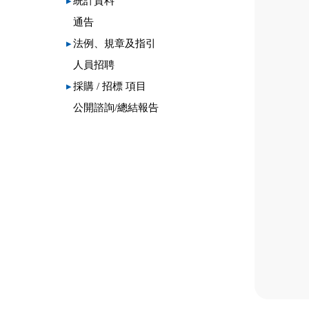
▸
統計資料
通告
▸
法例、規章及指引
人員招聘
▸
採購 / 招標 項目
公開諮詢/總結報告