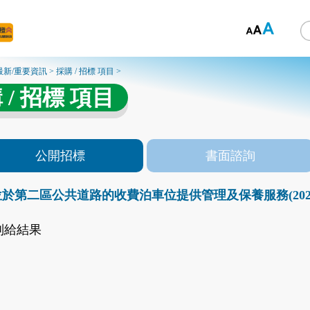
最新/重要資訊
>
採購 / 招標 項目
>
 / 招標 項目
公開招標
書面諮詢
於第二區公共道路的收費泊車位提供管理及保養服務(2025年1
判給結果