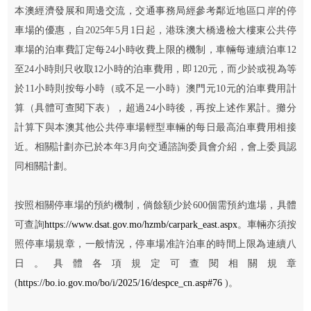
本澳經濟發展和周邊交流，交通事務局經參考鄰近地區口岸的停
車場的優惠，自2025年5月1日起，港珠澳大橋邊檢大樓東公共停
車場的泊車費訂定每24小時收費上限的機制，車輛每連續泊車12
至24小時則只收取12小時的泊車費用，即120元，而少於或視為等
於11小時則按每小時（或不足一小時）澳門元10元的泊車費用計
算（具體可查閱下表），超過24小時後，再按上述作累計。攤分
計算下與本澳其他公共停車場輕型車輛的每日最高泊車費用相接
近。相關計劃亦已於本年3月向交通諮詢委員會介紹，會上委員認
同相關計劃。
按照相關停車場的預約機制，倘餘額少於600個需預約進場，具體
可查詢
https://www.dsat.gov.mo/hzmb/carpark_east.aspx
。車輛亦須按
照停車場規章，一般情況，停車場准許泊車的時間上限為連續八
日。具體各項規定可查閱相關規章
(
https://bo.io.gov.mo/bo/i/2025/16/despce_cn.asp#76
)。