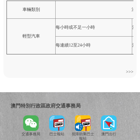
車輛類別
泊
每小時或不足一小時
澳門
輕型汽車
每連續12至24小時
澳門
>>>
澳門特別行政區政府交通事務局
交通事務局
巴士報站
視障助乘巴士
澳門出行
報站