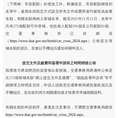
（下簡稱﹕常規配額）的發放工作。根據規定，常規配額續發的
名單中，逾期未按指定方式提交所有文件或費用者均被視為放棄
名額，有關名額將納入替補名單。截至2025年11月21日，名單中
共有272個配額可作替補，包括個人配額191個及公司配額81個。
交通事務局已於網頁
（
https://www.dsat.gov.mo/hzmb/car_cross_2024.aspx
）公佈是次替
補名額的資訊，並會以手機短訊通知有關申請人。
提交文件及繳費和簽署申請表之時間稍後公佈
因應港方將就牌證的簽發推出新措施，交通事務局將適時公佈是
次272個替補名額“網上提交文件及繳費”、“親臨簽署申請表”等手
續辦理之時間及安排，申請人請留意交通事務局網頁最新資訊及
手機短訊，並在收到局方相關通知後才按要求準備相關資料。
有關名額的申請程序、應遵及注意事項，可瀏覽交通事務局網頁
https://www.dsat.gov.mo/hzmb/car_cross_2024.aspx
。