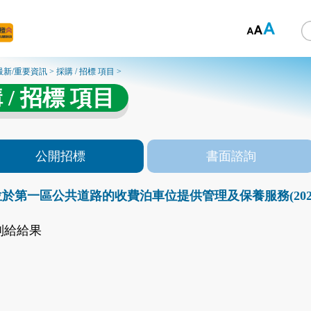
最新/重要資訊
>
採購 / 招標 項目
>
 / 招標 項目
公開招標
書面諮詢
於第一區公共道路的收費泊車位提供管理及保養服務(2025年1
判給給果